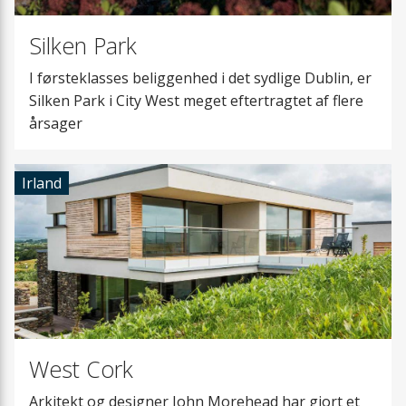
Renrumsaggregater
Nyheder
Eftervarmeflade
Silken Park
Tilbehør
Ekstra varmtva
I førsteklasses beliggenhed i det sydlige Dublin, er
Løsninger
Silken Park i City West meget eftertragtet af flere
Emhætter og E
årsager
Filtre
Irland
Forvarmeflader
Tilluftsmodul
Luftfordeling
West Cork
Lukkespjæld
Arkitekt og designer John Morehead har gjort et