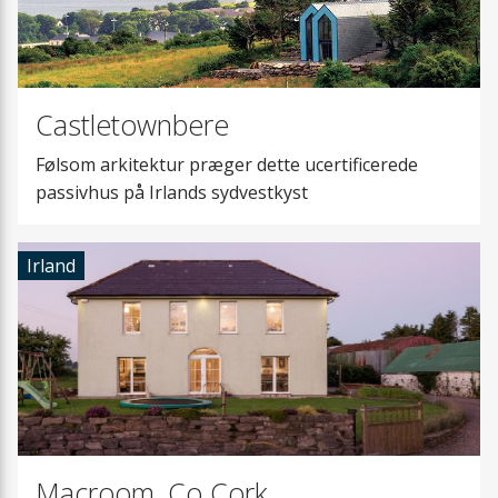
Castletownbere
Følsom arkitektur præger dette ucertificerede
passivhus på Irlands sydvestkyst
Irland
Macroom, Co Cork