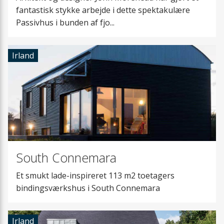
Løftevogne
fantastisk stykke arbejde i dette spektakulære
Passivhus i bunden af fjo...
Montagebeslag
Irland
Forhøjningssokk
Vandlås
Varmekabel
Vibrationsdæmp
South Connemara
VVS-sikkerheds
Et smukt lade-inspireret 113 m2 toetagers
bindingsværkshus i South Connemara
Heatpipe
Irland