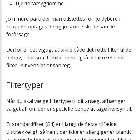
Løftevogne
Hjertekarsygdomme
Jo mindre partikler man udsættes for, jo dybere i
Montagebeslag
kroppen optages de og jo større skade kan de
forårsage.
Forhøjningssokkel
Derfor er det vigtigt at sikre både det rette filter til de
Vandlås
behov, I har som familie, men også at sikre et rent
filter i sit ventilationsanlæg.
Varmekabel
Filtertyper
Vibrationsdæmpere
Når du skal vælge filtertype til dit anlæg, afhænger
VVS-sikkerhedsgrupper
valget af, om der er specielle behov at tage hensyn til.
Heatpipe
Et standardfilter (G4) er i langt de fleste tilfælde
tilstrækkeligt, såfremt der ikke er allergigener blandt
boligens beboer eller du bor ud til en meget trafikeret