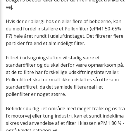
Servicekasse
vej.
Hvis der er allergi hos en eller flere af beboerne, kan
du med fordel installere et Pollenfilter (ePM1 50-65%
F7) hele året rundt i udeluftindtaget. Det filtrerer flere
partikler fra end et almindeligt filter.
Filtret i udsugningsluften vil stadig være et
standardfilter og du skal derfor være opmærksom på,
at de to filtre har forskellige udskiftningsintervaller.
Pollenfiltret skal normalt ikke udskiftes så ofte som
standardfiltret, da det samlede filterareal i et
pollenfilter er noget større.
Befinder du dig i et område med meget trafik og os fra
fx motorvej eller tung industri, kan et sundt indeklima
sikres ved anvendelse af et filter i klassen ePM1 80 % -
også kaldet kategori F9.