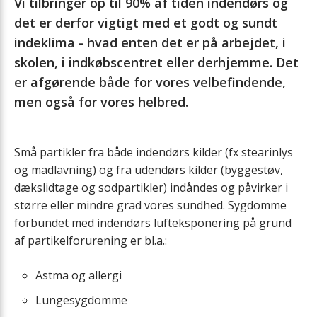
Vi tilbringer op til 90% af tiden indendørs og
Eftervarmeflader
det er derfor vigtigt med et godt og sundt
indeklima - hvad enten det er på arbejdet, i
Ekstra varmtvandsbeholder
skolen, i indkøbscentret eller derhjemme. Det
er afgørende både for vores velbefindende,
Emhætter og EM-box
men også for vores helbred.
Filtre
Små partikler fra både indendørs kilder (fx stearinlys
Forvarmeflader
og madlavning) og fra udendørs kilder (byggestøv,
dækslidtage og sodpartikler) indåndes og påvirker i
større eller mindre grad vores sundhed. Sygdomme
Tilluftsmodul
forbundet med indendørs lufteksponering på grund
af partikelforurening er bl.a.:
Luftfordeling
Astma og allergi
Lukkespjæld
Lungesygdomme