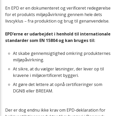
Løftevogne
En EPD er en dokumenteret og verificeret redegørelse
for et produkts miljøpåvirkning gennem hele dets
Montagebeslag
livscyklus – fra produktion og brug til genanvendelse.
Forhøjningssokkel
EPD’erne er udarbejdet i henhold til internationale
standarder som EN 15804 og kan bruges til:
Vandlås
At skabe gennemsigtighed omkring produkternes
Varmekabel
miljøpåvirkning.
At sikre, at du vælger løsninger, der lever op til
Vibrationsdæmpere
kravene i miljøcertificeret byggeri.
At gøre det lettere at opnå certificeringer som
VVS-sikkerhedsgrupper
DGNB eller BREEAM.
Heatpipe
Der er dog endnu ikke krav om EPD-deklaration for