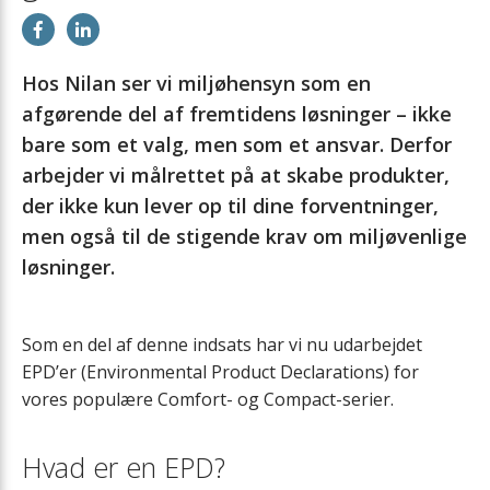
Eftervarmeflader
Ekstra varmtvandsbeholder
Hos Nilan ser vi miljøhensyn som en
afgørende del af fremtidens løsninger – ikke
Emhætter og EM-box
bare som et valg, men som et ansvar. Derfor
arbejder vi målrettet på at skabe produkter,
Filtre
der ikke kun lever op til dine forventninger,
men også til de stigende krav om miljøvenlige
Forvarmeflader
løsninger.
Tilluftsmodul
Som en del af denne indsats har vi nu udarbejdet
EPD’er (Environmental Product Declarations) for
Luftfordeling
vores populære Comfort- og Compact-serier.
Lukkespjæld
Hvad er en EPD?