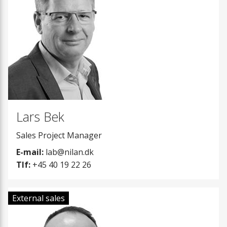
Løftevogne
Montagebeslag
Forhøjningssokk
Vandlås
Lars Bek
Varmekabel
Sales Project Manager
Vibrationsdæmp
E-mail:
lab@nilan.dk
Tlf:
+45 40 19 22 26
VVS-sikkerheds
External sales
Heatpipe