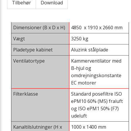
Tilbehør
Download
Dimensioner (B x D x H)
4850 x 1910 x 2660 mm
Vægt
3250 kg
Pladetype kabinet
Aluzink stålplade
Ventilatortype
Kammerventilator med
B-hjul og
omdrejningskonstante
EC motorer
Filterklasse
Standard posefiltre ISO
ePM10 60% (M5) fraluft
og ISO ePM1 50% (F7)
udeluft
Kanaltilslutninger (H x
1000 x 1400 mm