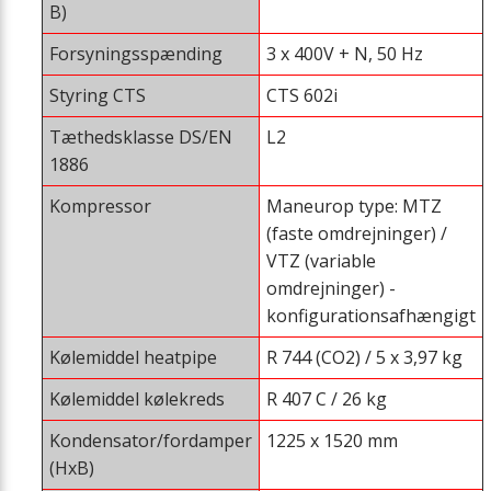
B)
Forsyningsspænding
3 x 400V + N, 50 Hz
Styring CTS
CTS 602i
Tæthedsklasse DS/EN
L2
1886
Kompressor
Maneurop type: MTZ
(faste omdrejninger) /
VTZ (variable
omdrejninger) -
konfigurationsafhængigt
Kølemiddel heatpipe
R 744 (CO2) / 5 x 3,97 kg
Kølemiddel kølekreds
R 407 C / 26 kg
Kondensator/fordamper
1225 x 1520 mm
(HxB)