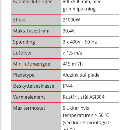
Kanaltilslutninger
800x500 mm, med
gummipakning
Effekt
21000W
Maks. fasestrøm
30,4A
Spænding
3 x 400V - 50 Hz
Luftflow
> 1,5 m/s
3
Min. luftmængde
415 m
/h
Pladetype
Aluzink stålplade
Beskyttelsesklasse
IP44
Varmeelement
Rustfrit stål ASI304
Max termostat
Slukker hvis
temperaturen > 50 ºC
(ved lodret montage >
70 ºC)