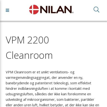
Tilbage
Tilbage
Tilbage
Tilbage
Tilbage
Ventilation med opvarmning
Ventilation med køl/varme
Ventilation
Løsninger
Tilbehør
Gå til Ventilation
Gå til Ventilation med køl/varme
Gå til Ventilation med opvarmning
Gå til Tilbehør
Gå til Løsninger
VPM 2200
Modstrømsveksler
Varmepumpe og heatpipe
Ventilation og varmt brugsvand
Automatik komponenter
Nilan Servicecenter
Cleanroom
Roterende veksler
Varmepumpe og
Ventilation varmt brugsvand og
Betjeningspaneler
Nilan app
modstrømsveksler
rumopvarmning
CO2-sensorer
NilAir Luftfordeling
VPM Cleanroom er et unikt ventilations- og
varmegenvindingsaggregat, der anvender en ny,
Varmepumpe og roterende
banebrydende og patenteret teknologi, som effektivt
Fugtsensor
Nilan tyverisikring
hindrer indblæsningsluften i at komme i kontakt med
veksler
udsugningsluften, således der ikke kan forekomme en
Diverse tilbehørskomponenter
udveksling af mikroorganismer, som bakterier, partikler
eller anden uren luft, hvilket betyder, at der ikke kan ske en