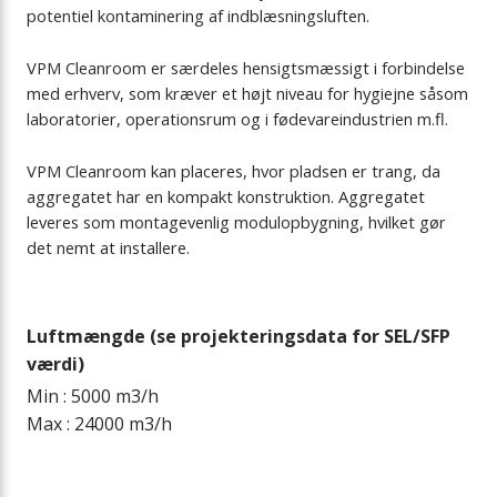
potentiel kontaminering af indblæsningsluften.
Eftervarmeflader
VPM Cleanroom er særdeles hensigtsmæssigt i forbindelse
Ekstra varmtvandsbeholder
med erhverv, som kræver et højt niveau for hygiejne såsom
laboratorier, operationsrum og i fødevareindustrien m.fl.
Emhætter og EM-box
VPM Cleanroom kan placeres, hvor pladsen er trang, da
aggregatet har en kompakt konstruktion. Aggregatet
Filtre
leveres som montagevenlig modulopbygning, hvilket gør
det nemt at installere.
Forvarmeflader
Tilluftsmodul
Luftmængde (se projekteringsdata for SEL/SFP
værdi)
Luftfordeling
Min : 5000 m3/h
Max : 24000 m3/h
Lukkespjæld