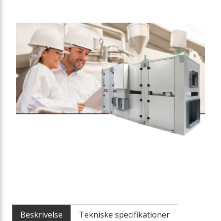
Løftevogne
Montagebeslag
Forhøjningssokkel
Vandlås
Varmekabel
Vibrationsdæmpere
VVS-sikkerhedsgrupper
Heatpipe
Beskrivelse
Tekniske specifikationer