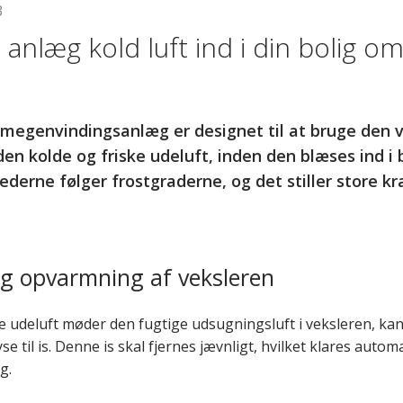
3
 anlæg kold luft ind i din bolig o
megenvindingsanlæg er designet til at bruge den 
den kolde og friske udeluft, inden den blæses ind i
erne følger frostgraderne, og det stiller store kr
og opvarmning af veksleren
e udeluft møder den fugtige udsugningsluft i veksleren, ka
e til is. Denne is skal fjernes jævnligt, hvilket klares auto
g.