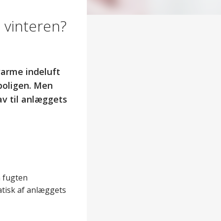
m vinteren?
varme indeluft
 boligen. Men
av til anlæggets
n fugten
matisk af anlæggets