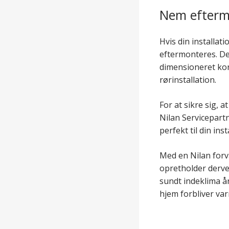
Nem efterm
Hvis din installat
eftermonteres. Det
dimensioneret kor
rørinstallation.
For at sikre sig, 
Nilan Servicepart
perfekt til din in
Med en Nilan forv
opretholder derve
sundt indeklima å
hjem forbliver var