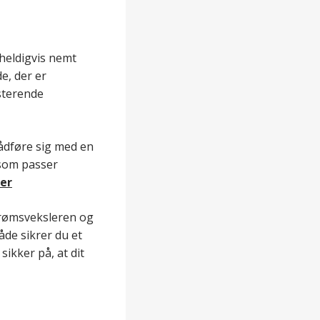
 heldigvis nemt
e, der er
sterende
rådføre sig med en
 som passer
her
trømsveksleren og
de sikrer du et
ikker på, at dit