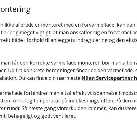
ontering
ion ikke allerede er monteret med en forvarmeflade, kan den
 er dog meget vigtigt, at man anskaffer sig en forvarmeflad
rekt både i forhold til anlæggets indregulering og den eksi
at man får den korrekte varmeflade monteret, bør man altid 
ner. Ud fra konkrete beregninger finder de den varmeflade,
stallation. Du kan finde din nærmeste
Nilan Servicepartner 
armeflade forhindrer man altså effektivt isdannelse i mods
d en fornuftig temperatur på indblæsningsluften. På den må
ret rundt. Så næste gang vinterkulden rammer, kan du være s
mt, behageligt og godt ventileret.