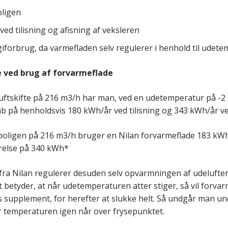
oligen
ved tilisning og afisning af veksleren
iforbrug, da varmefladen selv regulerer i henhold til udet
e ved brug af forvarmeflade
luftskifte på 216 m3/h har man, ved en udetemperatur på -2 
b på henholdsvis 180 kWh/år ved tilisning og 343 kWh/år ve
i boligen på 216 m3/h bruger en Nilan forvarmeflade 183 kWh
relse på 340 kWh*
fra Nilan regulerer desuden selv opvarmningen af udeluften 
 betyder, at når udetemperaturen atter stiger, så vil forva
 supplement, for herefter at slukke helt. Så undgår man un
 temperaturen igen når over frysepunktet.