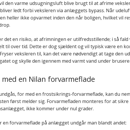
il den varme udsugningsluft blive brugt til at afrime veksle
 bliver ledt forbi veksleren via anlæggets bypass. Når udeluf
den heller ikke opvarmet inden den når boligen, hvilket vil re
drop.
r det en risiko, at afrimningen er utilfredsstillende; i så fald 
lt til over tid. Dette er dog sjældent og vil typisk være en k
Fryser veksleren til, kan det være nødvendigt at tage den ud
gatet og skylle den igennem med varmt vand under brusere
g med en Nilan forvarmeflade
 undgås, for med en frostsikrings-forvarmeflade, kan du ne
rosten først melder sig. Forvarmefladen monteres for at sikre 
ionsanlægget, ikke kommer under nul grader.
 en forvarmeflade på anlægget undgår man blandt andet: