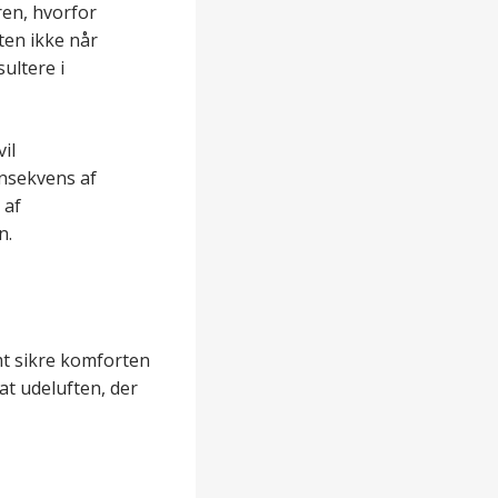
ren, hvorfor
ten ikke når
sultere i
vil
onsekvens af
 af
n.
mt sikre komforten
at udeluften, der