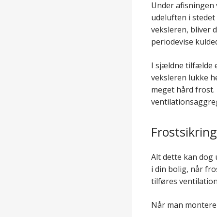
Under afisningen v
udeluften i stedet
veksleren, bliver 
periodevise kulde
I sjældne tilfælde e
veksleren lukke he
meget hård frost. 
ventilationsaggre
Frostsikrin
Alt dette kan dog
i din bolig, når f
tilføres ventilat
Når man monterer