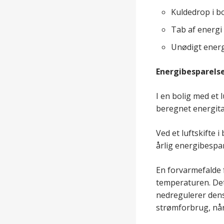
Kuldedrop i b
Tab af energi 
Unødigt energ
Energibesparels
I en bolig med et 
beregnet energita
Ved et luftskifte 
årlig energibespa
En forvarmefalde 
temperaturen. Det
nedregulerer dens
strømforbrug, når