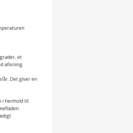
emperaturen
grader, et
d afisning.
/år. Det giver en
i henhold til
rmefladen
ødigt